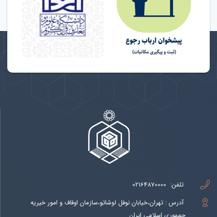
تلفن:
02164870000
آدرس : تهران،خیابان نوفل لوشاتو،سازمان اوقاف و امور خیریه
جمهوری اسلامی ایران