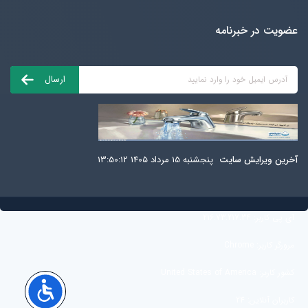
عضویت در خبرنامه
آخرين ويرايش سایت
پنجشنبه 15 مرداد 1405 13:50:12
آی پی کاربر:
216.73.217.34
مرورگر کاربر:
Chrome
کشور کاربر:
United States of America
کاربران آنلاین:
24