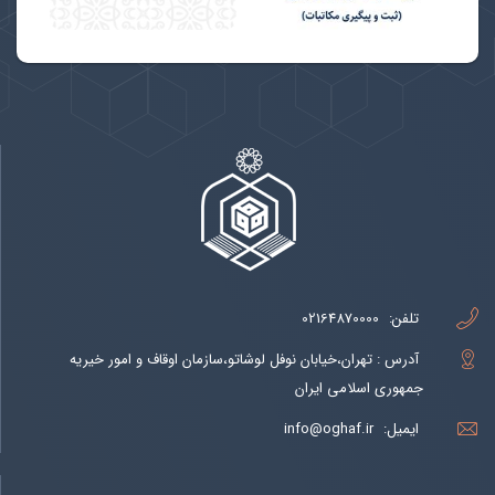
تلفن:
02164870000
آدرس : تهران،خیابان نوفل لوشاتو،سازمان اوقاف و امور خیریه
جمهوری اسلامی ایران
ایمیل:
info@oghaf.ir