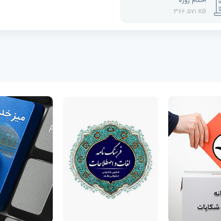
احکام روزه
376.571 KB