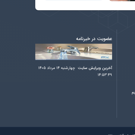
عضویت در خبرنامه
آخرين ويرايش سایت
چهارشنبه 14 مرداد 1405
14:53:49
م