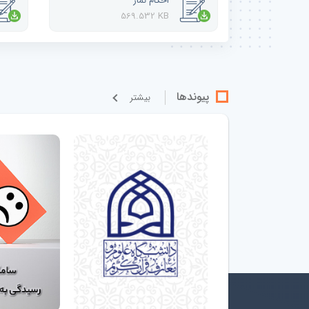
احکام نماز
569.532 KB
پیوندها
بيشتر