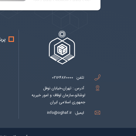
پرب
تلفن:
02164870000
آدرس : تهران،خیابان نوفل
لوشاتو،سازمان اوقاف و امور خیریه
جمهوری اسلامی ایران
ایمیل:
info@oghaf.ir