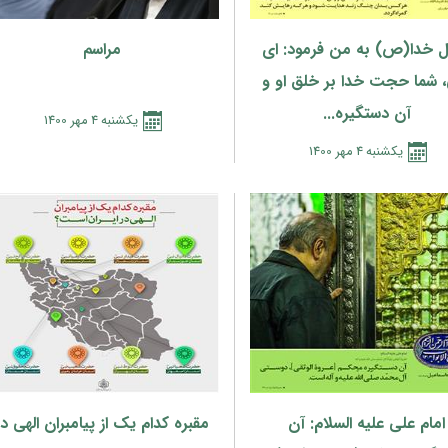
 خدا(ص) به من فرمود: ای
مراسم
 شما حجت خدا بر خلق او و
آن دستگیره...
يكشنبه
4
مهر
1400
يكشنبه
4
مهر
1400
امام علی علیه السلام: آن
مقبره کدام یک از پیامبران الهی در