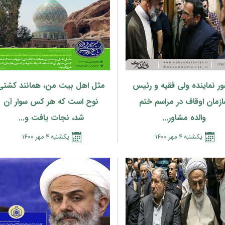
ر نماینده ولی فقیه و رئیس
مثل اهل بیت من، همانند کشتی
زمان اوقاف در مراسم ختم
نوح است که هر کس سوار آن
والده مشاور...
شد، نجات یافت و...
يكشنبه
4
مهر
1400
يكشنبه
4
مهر
1400