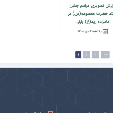
ارش تصویری مراسم جشن
لاد حضرت معصومه(س) در
امامزاده زید(ع) بازار...
يكشنبه
4
مهر
1400
1
2
>
>>