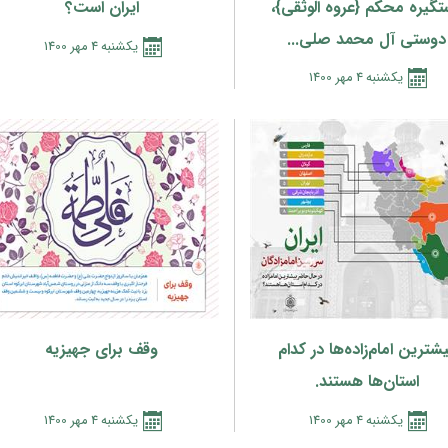
گیره محکم {عروه الوثقی}،
ایران است؟
دوستی آل محمد صلی...
يكشنبه
4
مهر
1400
يكشنبه
4
مهر
1400
شترین امام‌زاده‌ها در کدام
وقف برای جهیزیه
استان‌ها هستند.
يكشنبه
4
مهر
1400
يكشنبه
4
مهر
1400