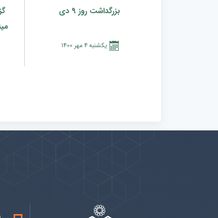
بزرگداشت روز ۹ دی
گز
می
يكشنبه
4
مهر
1400
پیوندها
بيشتر