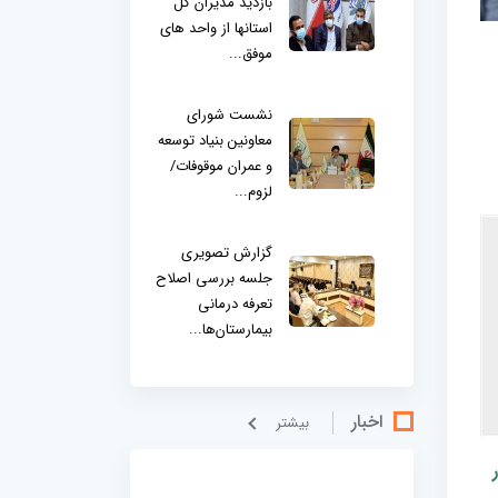
بازدید مدیران کل
استانها از واحد های
موفق...
نشست شورای
معاونین بنیاد توسعه
و عمران موقوفات/
لزوم...
گزارش تصویری
جلسه بررسی اصلاح
تعرفه درمانی
بیمارستان‌ها...
اخبار
بيشتر