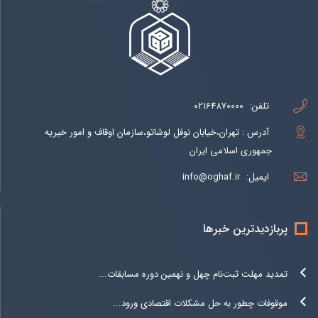
تلفن:
02164870000
آدرس : تهران،خیابان نوفل لوشاتو،سازمان اوقاف و امور خیریه
جمهوری اسلامی ایران
ایمیل:
info@oghaf.ir
پربازدیدترین خبرها
تمدید مهلت ثبت‌نام چهل و نهمین دوره مسابقات...
موقوفات چطور به حل مشکلات اقتصادی ورود...