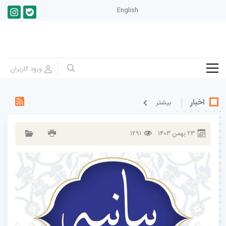
English
اخبار
بيشتر
23
بهمن
1403
1291