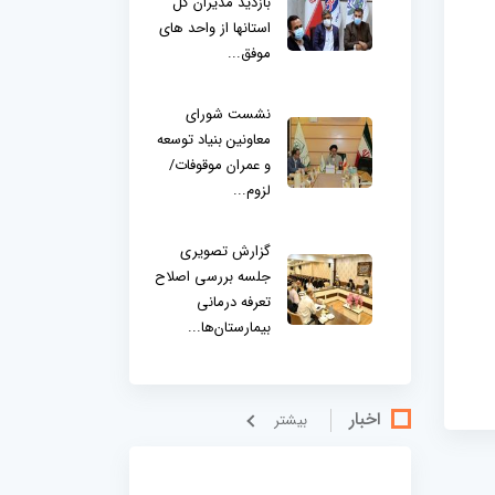
بازدید مدیران کل
استانها از واحد های
موفق...
نشست شورای
معاونین بنیاد توسعه
و عمران موقوفات/
لزوم...
گزارش تصویری
جلسه بررسی اصلاح
تعرفه درمانی
بیمارستان‌ها...
اخبار
بيشتر