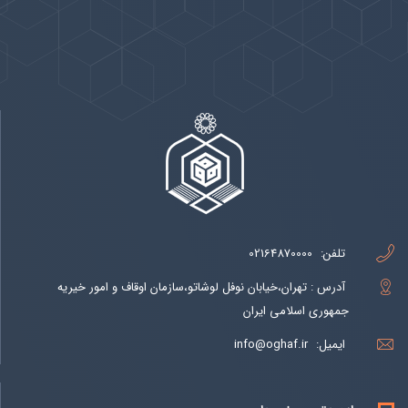
پیوندها
بيشتر
تلفن:
02164870000
آدرس : تهران،خیابان نوفل لوشاتو،سازمان اوقاف و امور خیریه
جمهوری اسلامی ایران
ایمیل:
info@oghaf.ir