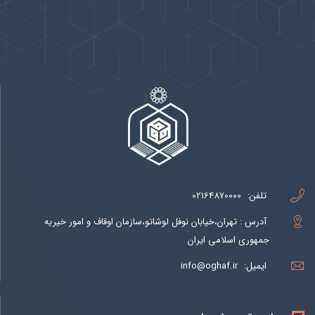
پیوندها
بيشتر
تلفن:
02164870000
آدرس : تهران،خیابان نوفل لوشاتو،سازمان اوقاف و امور خیریه
جمهوری اسلامی ایران
ایمیل:
info@oghaf.ir