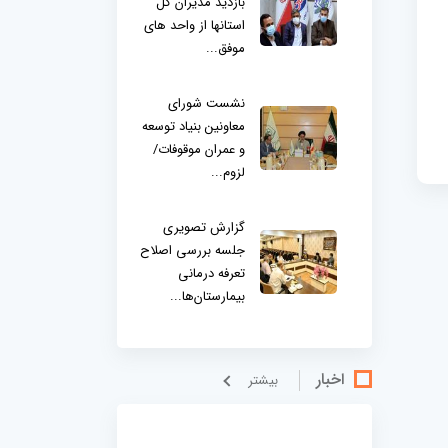
بازدید مدیران کل
استانها از واحد های
موفق...
نشست شورای
معاونین بنیاد توسعه
و عمران موقوفات/
لزوم...
گزارش تصویری
جلسه بررسی اصلاح
تعرفه درمانی
بیمارستان‌ها...
اخبار
بيشتر