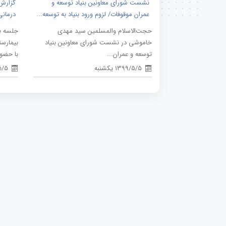
نشست شورای معاونین بنیاد توسعه و
گزارش
عمران موقوفات/ لزوم ورود بنیاد به توسعه...
درمانی
حجت‌الاسلام والمسلمین سید مهدی
جلسه ب
خاموشی در نشست شورای معاونین بنیاد
بیمارست
توسعه و عمران...
با حضور
1399/5/5 یکشنبه
9/5/5