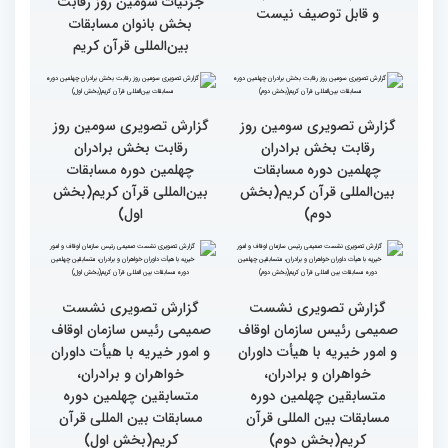
گزارش تصویری حضور
قاری نیجریایی: نوجوانان
اصحاب رسانه درچهلمین
جهان عمل به قرآن را
دوره مسابقات بین المللی
سرلوحه امور خود قرار دهند
قران کریم (بخش اول)
کتاب قرآن با قلب ما مرتبط
جزئیات سومین روز رقابت
و قابل توصیف نیست
بخش بانوان مسابقات
بین‌المللی قرآن کریم
گزارش تصویری سومین روز
گزارش تصویری سومین روز
رقابت بخش برادران
رقابت بخش برادران
چهلمین دوره مسابقات
چهلمین دوره مسابقات
بین‌المللی قرآن کریم(بخش
بین‌المللی قرآن کریم(بخش
دوم)
اول)