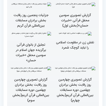
گزارش تصویری حواشی روز
۶۰ درصد مقام‌های مسابقات
پنجم چهلمین دوره مسابقات
قرآنی جهان متعلق به قاریان
بین المللی قرآن کریم
ایران است
گزارش تصویری سومین
گزارش تصویری سومین
محفل قرآنی «خیرات
محفل قرآنی «خیرات
حسان»(بخش سوم)
حسان»(بخش دوم)
گزارش تصویری سومین
جزئیات پنجمین روز رقابت
محفل قرآنی «خیرات
بخش برادران مسابقات
حسان»(بخش اول)
بین‌المللی قرآن کریم
نقش زن در مقاومت اسلامی
تجلیل از بانوان قرآنی
را نباید کوچک شمرد
برگزیده جهان اسلام در