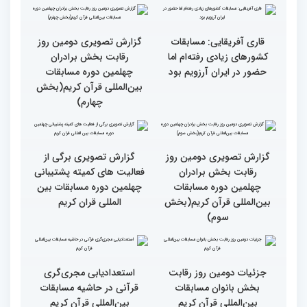
انس با قرآن چراغ راه
کسب موفقیت‌های متعدد
رسیدن به سرمنزل مقصود
در زندگی یکی از تأثیرات
است
انس با قرآن است
قرائت قرآن برای هر
انس با قرآن در روابط
مسلمان باید اولین اولویت
اجتماعی افراد تأثیرگذار است
باشد
قاری آفریقایی: مسابقات
گزارش تصویری دومین روز
کشورهای زیادی رفته‌ام اما
رقابت بخش برادران
حضور در ایران آرزویم بود
چهلمین دوره مسابقات
بین‌المللی قرآن کریم(بخش
چهارم)