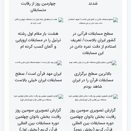
گزارش تصویری چهارمین
سومین محفل انس با قرآن
روز رقابت بخش برادران
ویژه بانوان در آستان مقدس
چهلمین دوره مسابقات
امامزاده حسن (ع) برگزار
بین‌المللی قرآن کریم(بخش
شد
اول)
قاریان و حافظان فینالیست‌
پایان رقابت بانوان در
در چهلمین دوره مسابقات
چهلمین دوره مسابقات بین
بین‌المللی قرآن معرفی
المللی قرآن/نگاهی به
شدند
چهارمین روز از رقابت
متسابقان
سطح مسابقات قرآنی در
هشت بار مقام اول رشته
کشور ایران بالاست/ تعریف
ترتیل را در مسابقات اروپایی
استادم از دقت نمره دادن در
و آلمان کسب کرده ام
این مسابقات