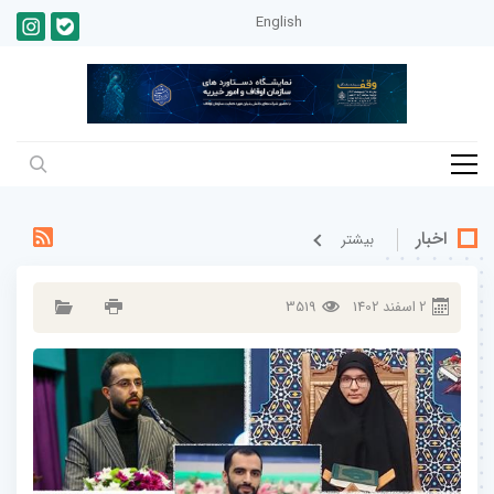
English
اخبار
بيشتر
2
اسفند
1402
3519