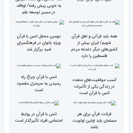
از ابتهال‌خوانی بداهه در
متسابقین چهلمین دوره
دیدار متسابقان با
مسابقات بین المللی قرآن
دکترخاموشی تا خوشنویسی
کریم از حسینیه جماران
آیات منتخب/ حاشیه های
سومین روز مسابقات قرآن
جزئیات سومین روز رقابت
فرآیند اجرایی و فنی
بخش برادران مسابقات
مسابقات قرآن با مساعدت
بین‌المللی قرآن کریم
همه بخش‌های ستاد اجرایی
به خوبی پیش رفته/ اوقاف
در مسیر توسعه علم
همه باید قرآنی و اهل قرآن
دومین محفل انس با قرآن
شویم/ ایران بیش از
ویژه بانوان در فرهنگسرای
کشورهای دیگر دغدغه مردم
امید برگزار شد
فلسطین را دارد