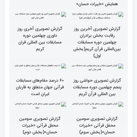
تجلیل از پنج بانوی فعال
مسابقات قرآن، ترویج گر
قرآنی جهان اسلام در
فرهنگ زندگی قرآنی است
همایش «خیرات حسان»
گزارش تصویری آخرین روز
گزارش تصویری آخری روز
رقابت بخش برادران
داوری چهلمین دوره
چهلمین دوره مسابقات
مسابقات بین المللی قران
بین‌المللی قرآن کریم(بخش
کریم
اول)