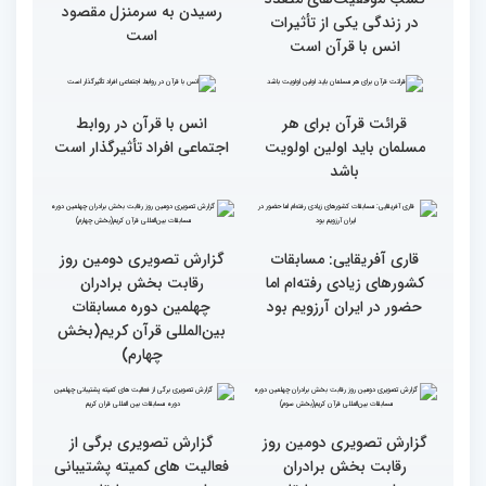
همه باید قرآنی و اهل قرآن
دومین محفل انس با قرآن
شویم/ ایران بیش از
ویژه بانوان در فرهنگسرای
کشورهای دیگر دغدغه مردم
امید برگزار شد
فلسطین را دارد
انس با قرآن چراغ راه
کسب موفقیت‌های متعدد
رسیدن به سرمنزل مقصود
در زندگی یکی از تأثیرات
است
انس با قرآن است
قرائت قرآن برای هر
انس با قرآن در روابط
مسلمان باید اولین اولویت
اجتماعی افراد تأثیرگذار است
باشد
قاری آفریقایی: مسابقات
گزارش تصویری دومین روز