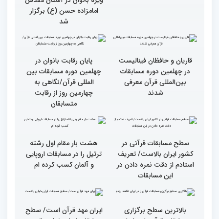
گزارش تصویری چهارمین
روز رقابت بخش برادران
چهلمین دوره مسابقات
بین‌المللی قرآن کریم(بخش
سومین محفل انس با قرآن
اول)
ویژه بانوان در آستان مقدس
امامزاده حسن (ع) برگزار
شد
پایان رقابت بانوان در
چهلمین دوره مسابقات بین
المللی قرآن/نگاهی به
چهارمین روز از رقابت
قاریان و حافظان فینالیست‌
متسابقان
در چهلمین دوره مسابقات
بین‌المللی قرآن معرفی
شدند