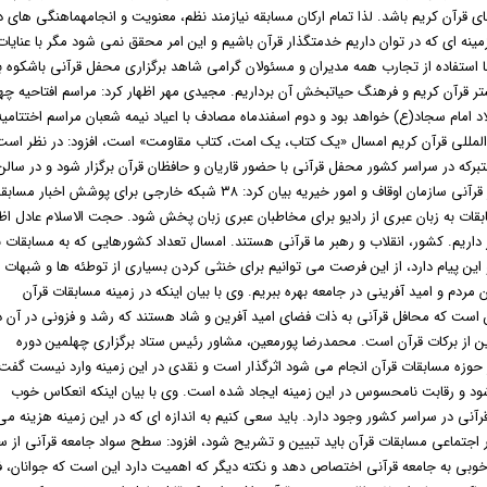
ای قرآن کریم باشد. لذا تمام ارکان مسابقه نیازمند نظم، معنویت و انجامهماهنگی های د
نه ای که در توان داریم خدمتگذار قرآن باشیم و این امر محقق نمی شود مگر با عنایات
ا استفاده از تجارب همه مدیران و مسئولان گرامی شاهد برگزاری محفل قرآنی باشکوه ب
تر قرآن کریم و فرهنگ حیاتبخش آن برداریم. مجیدی مهر اظهار کرد: مراسم افتاحیه چه
ن کریم 26 بهمن ماه در شب میلاد امام سجاد(ع) خواهد بود و دوم اسفندماه مصادف با اعیاد نیمه شعبان مراسم اختتامی
ن المللی قرآن کریم امسال «یک کتاب، یک امت، کتاب مقاومت» است، افزود: در نظر است
ی مسابقات بین المللی قرآن در بیش از ۲۰۰ بقعه متبرکه در سراسر کشور محفل قرآنی با حضور قاریان و حافظان قرآن برگزار شود و در سالن
اجلاس از طریق ویدئو وال نمایش داده شود. رئیس مرکز امور قرآنی سازمان اوقاف و امور خیریه بیان کرد: ۳۸ شبکه خارجی برای پوشش اخبار
ابقات به زبان عبری از رادیو برای مخاطبان عبری زبان پخش شود. حجت الاسلام عادل اظه
ر داریم. کشور، انقلاب و رهبر ما قرآنی هستند. امسال تعداد کشورهایی که به مسابقات 
و این پیام دارد، از این فرصت می توانیم برای خنثی کردن بسیاری از توطئه ها و شبهات
 مردم و امید آفرینی در جامعه بهره ببریم. وی با بیان اینکه در زمینه مسابقات قرآن
ن است که محافل قرآنی به ذات فضای امید آفرین و شاد هستند که رشد و فزونی در آن د
ن از برکات قرآن است. محمدرضا پورمعین، مشاور رئیس ستاد برگزاری چهلمین دوره
در حوزه مسابقات قرآن انجام می شود اثرگذار است و نقدی در این زمینه وارد نیست گفت:
ود و رقابت نامحسوس در این زمینه ایجاد شده است. وی با بیان اینکه انعکاس خوب
ارد، اظهار کرد: تقریبا ۴ هزار موسسه قرآنی در سراسر کشور وجود دارد. باید سعی کنیم به اندازه ای که در این زمینه هزینه م
آثار اجتماعی مسابقات قرآن باید تبیین و تشریح شود، افزود: سطح سواد جامعه قرآنی از 
ه خوبی به جامعه قرآنی اختصاص دهد و نکته دیگر که اهمیت دارد این است که جوانان، فع