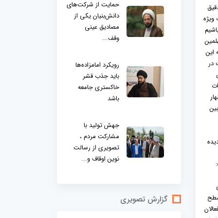
حمایت از شرکت‌های
قیق
دانش‌بنیان یکی از
 ویژه
مصادیق عینی
اشیم
وقف...
لمین
ه این
 در
رویکرد امامزاده‌ها
باید جذب قشر
 مسابقات
خاکستری جامعه
ار
باشد
بین
جهش تولید با
مشارکت مردم ،
یده
تصویری از رسالت
نوین اوقاف و...
ی
سطح
گزارش تصویری
الان