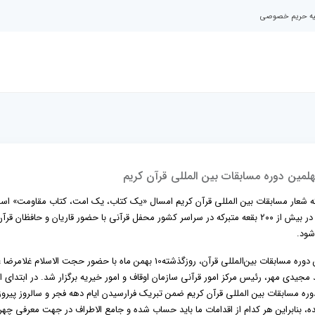
نیه حریم خصوصی
مین دوره مسابقات بین المللی قرآن کریم
ینکه شعار مسابقات بین المللی قرآن کریم امسال «یک کتاب، یک امت، کتاب مقاومت» اس
گفت: در نظر است در زمان برگزاری مسابقات بین المللی قرآن در بیش از ۲۰۰ بقعه متبرکه در سراسر کشور محفل قرآنی با حضور قاریان و حافظان قرآ
شود.
نشست مسئولان کمیته‌ها و کارگروه‌های ستاد برگزاری چهلمین دوره مسابقات بین‌المللی قرآن، روزگذشته10 بهمن ماه با حضور حجت الاسلا
جیدی مهر، رئیس مرکز امور قرآنی سازمان اوقاف و امور خیریه برگزار شد. در ابتدای ا
مسابقات بین المللی قرآن کریم ضمن تبریک فرارسیدن ایام دهه فجر و سالروز پیرو
ه، بنابراین هر کدام از اقدامات ما باید حساب شده و جامع الاطراف در جهت معرفی چهر