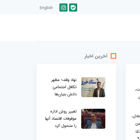
English
آخرین اخبار
نهاد وقف؛ مظهر
تکافل اجتماعی
ت،
دانش بنیان‌ها
ن
تغییر روش اداره
م غلامرضا عادل،
موقوفات اقتصاد آنها
ین
را متحول کرد
زی
ه