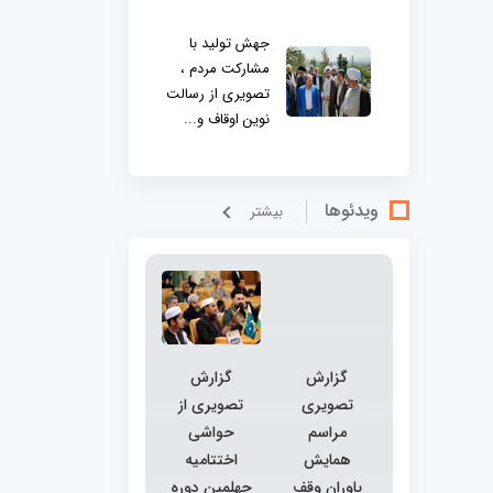
جهش تولید با
مشارکت مردم ،
تصویری از رسالت
نوین اوقاف و...
ویدئوها
بيشتر
گزارش
گزارش
تصویری
تصویری از
مراسم
حواشی
همایش
اختتامیه
یاوران وقف
چهلمین دوره