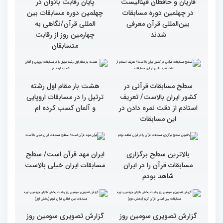
روز رقابت بخش برادران
ویژه بانوان در آستان مقدس
چهلمین دوره مسابقات
امامزاده حسن (ع) برگزار
بین‌المللی قرآن کریم(بخش
شد
اول)
قاریان و حافظان فینالیست‌
پایان رقابت بانوان در
در چهلمین دوره مسابقات
چهلمین دوره مسابقات بین
بین‌المللی قرآن معرفی
المللی قرآن/نگاهی به
شدند
چهارمین روز از رقابت
متسابقان
سطح مسابقات قرآنی در
هشت بار مقام اول رشته
کشور ایران بالاست/ تعریف
ترتیل را در مسابقات اروپایی
استادم از دقت نمره دادن در
و آلمان کسب کرده ام
این مسابقات