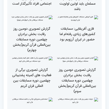
انس با قرآن چراغ راه
کسب موفقیت‌های متعدد
رسیدن به سرمنزل مقصود
در زندگی یکی از تأثیرات
است
انس با قرآن است
قرائت قرآن برای هر
انس با قرآن در روابط
مسلمان باید اولین اولویت
اجتماعی افراد تأثیرگذار است
باشد
قاری آفریقایی: مسابقات
گزارش تصویری دومین روز
کشورهای زیادی رفته‌ام اما
رقابت بخش برادران
حضور در ایران آرزویم بود
چهلمین دوره مسابقات
بین‌المللی قرآن کریم(بخش
چهارم)
گزارش تصویری دومین روز
گزارش تصویری برگی از