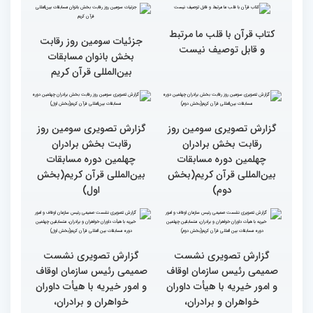
گزارش تصویری حضور
قاری نیجریایی: نوجوانان
اصحاب رسانه درچهلمین
جهان عمل به قرآن را
دوره مسابقات بین المللی
سرلوحه امور خود قرار دهند
قران کریم (بخش اول)
کتاب قرآن با قلب ما مرتبط
جزئیات سومین روز رقابت
و قابل توصیف نیست
بخش بانوان مسابقات
بین‌المللی قرآن کریم
گزارش تصویری سومین روز
گزارش تصویری سومین روز
رقابت بخش برادران
رقابت بخش برادران
چهلمین دوره مسابقات
چهلمین دوره مسابقات
بین‌المللی قرآن کریم(بخش
بین‌المللی قرآن کریم(بخش
دوم)
اول)