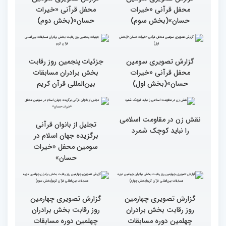
گزارش تصویری حواشی روز
۶۰ درصد مقام‌های مسابقات
پنجم چهلمین دوره مسابقات
قرآنی جهان متعلق به قاریان
بین المللی قرآن کریم
ایران است
گزارش تصویری سومین
گزارش تصویری سومین
محفل قرآنی «خیرات
محفل قرآنی «خیرات
حسان»(بخش سوم)
حسان»(بخش دوم)
گزارش تصویری سومین
جزئیات پنجمین روز رقابت
محفل قرآنی «خیرات
بخش برادران مسابقات
حسان»(بخش اول)
بین‌المللی قرآن کریم
نقش زن در مقاومت اسلامی
تجلیل از بانوان قرآنی
را نباید کوچک شمرد
برگزیده جهان اسلام در
سومین محفل «خیرات