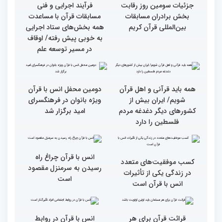
متسابقین چهلمین دوره
دیدار متسابقان با
مسابقات بین المللی قرآن
دکترخاموشی تا خوشنویسی
کریم از حسینیه جماران
آیات منتخب/ حاشیه های
سومین روز مسابقات قرآن
جزئیات سومین روز رقابت
فرآیند اجرایی و فنی
بخش برادران مسابقات
مسابقات قرآن با مساعدت
بین‌المللی قرآن کریم
همه بخش‌های ستاد اجرایی
به خوبی پیش رفته/ اوقاف
در مسیر توسعه علم
همه باید قرآنی و اهل قرآن
دومین محفل انس با قرآن
شویم/ ایران بیش از
ویژه بانوان در فرهنگسرای
کشورهای دیگر دغدغه مردم
امید برگزار شد
فلسطین را دارد