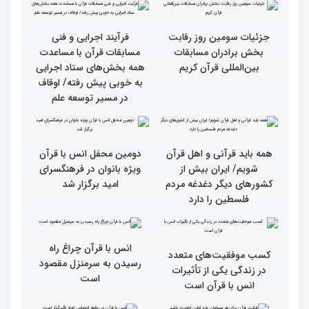
دکترخاموشی تا خوشنویسی
کریم از حسینیه جماران
آیات منتخب/ حاشیه های
سومین روز مسابقات قرآن
جزئیات سومین روز رقابت
فرآیند اجرایی و فنی
بخش برادران مسابقات
مسابقات قرآن با مساعدت
بین‌المللی قرآن کریم
همه بخش‌های ستاد اجرایی
به خوبی پیش رفته/ اوقاف
در مسیر توسعه علم
همه باید قرآنی و اهل قرآن
دومین محفل انس با قرآن
شویم/ ایران بیش از
ویژه بانوان در فرهنگسرای
کشورهای دیگر دغدغه مردم
امید برگزار شد
فلسطین را دارد
انس با قرآن چراغ راه
کسب موفقیت‌های متعدد