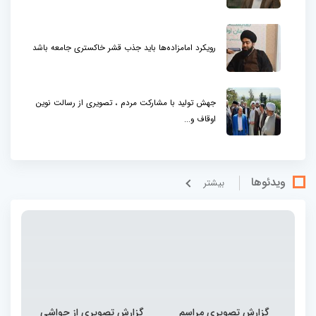
رویکرد امامزاده‌ها باید جذب قشر خاکستری جامعه باشد
جهش تولید با مشارکت مردم ، تصویری از رسالت نوین
اوقاف و...
ویدئوها
بيشتر
گزارش تصویری مراسم
گزارش تصویری از حواشی