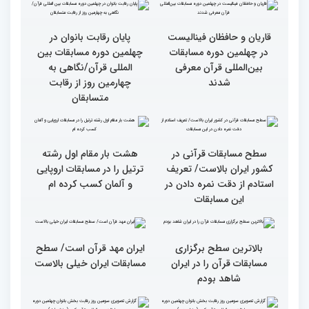
گزارش تصویری از حواشی
گزارش تصویری چهارمین
روز چهارم چهلمین دوره
روز رقابت بخش برادران
مسابقات بین المللی قرآن
چهلمین دوره مسابقات
کریم
بین‌المللی قرآن کریم(بخش
دوم)
گزارش تصویری چهارمین
سومین محفل انس با قرآن
روز رقابت بخش برادران
ویژه بانوان در آستان مقدس
چهلمین دوره مسابقات
امامزاده حسن (ع) برگزار
بین‌المللی قرآن کریم(بخش
شد
اول)
قاریان و حافظان فینالیست‌
پایان رقابت بانوان در
در چهلمین دوره مسابقات
چهلمین دوره مسابقات بین
بین‌المللی قرآن معرفی
المللی قرآن/نگاهی به
شدند
چهارمین روز از رقابت
متسابقان