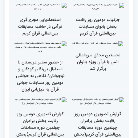
رسیدن به سرمنزل مقصود
در زندگی یکی از تأثیرات
است
انس با قرآن است
قرائت قرآن برای هر
انس با قرآن در روابط
مسلمان باید اولین اولویت
اجتماعی افراد تأثیرگذار است
باشد
قاری آفریقایی: مسابقات
گزارش تصویری دومین روز
کشورهای زیادی رفته‌ام اما
رقابت بخش برادران
حضور در ایران آرزویم بود
چهلمین دوره مسابقات
بین‌المللی قرآن کریم(بخش
چهارم)
گزارش تصویری دومین روز
گزارش تصویری برگی از
رقابت بخش برادران
فعالیت های کمیته پشتیبانی
چهلمین دوره مسابقات
چهلمین دوره مسابقات بین