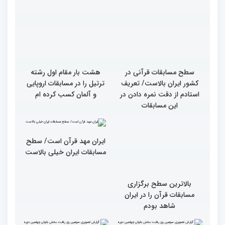
قاریان و حافظان فینالیست‌
پایان رقابت بانوان در
در چهلمین دوره مسابقات
چهلمین دوره مسابقات بین
بین‌المللی قرآن معرفی
المللی قرآن/نگاهی به
شدند
چهارمین روز از رقابت
متسابقان
سطح مسابقات قرآنی در
هشت بار مقام اول رشته
کشور ایران بالاست/ تعریف
ترتیل را در مسابقات اروپایی
استادم از دقت نمره دادن در
و آلمان کسب کرده ام
این مسابقات