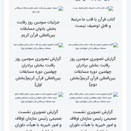
گزارش تصویری حضور
قاری نیجریایی: نوجوانان
اصحاب رسانه درچهلمین
جهان عمل به قرآن را
دوره مسابقات بین المللی
سرلوحه امور خود قرار دهند
قران کریم (بخش اول)
کتاب قرآن با قلب ما مرتبط
جزئیات سومین روز رقابت
و قابل توصیف نیست
بخش بانوان مسابقات
بین‌المللی قرآن کریم
گزارش تصویری سومین روز
گزارش تصویری سومین روز
رقابت بخش برادران
رقابت بخش برادران
چهلمین دوره مسابقات
چهلمین دوره مسابقات
بین‌المللی قرآن کریم(بخش
بین‌المللی قرآن کریم(بخش
دوم)
اول)