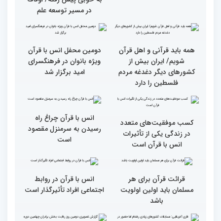
گزارش تصویری دومین روز
گزارش تصویری دومین روز
رقابت بخش بانوان چهلمین
رقابت بخش بانوان چهلمین
دوره مسابقات بین المللی
دوره مسابقات بین المللی
قرآن کریم (بخش دوم)
قرآن کریم (بخش اول)
گزارش تصویری بازدید
از ابتهال‌خوانی بداهه در
متسابقین چهلمین دوره
دیدار متسابقان با
مسابقات بین المللی قرآن
دکترخاموشی تا خوشنویسی
کریم از حسینیه جماران
آیات منتخب/ حاشیه های
سومین روز مسابقات قرآن
جزئیات سومین روز رقابت
فرآیند اجرایی و فنی
بخش برادران مسابقات
مسابقات قرآن با مساعدت
بین‌المللی قرآن کریم
همه بخش‌های ستاد اجرایی
به خوبی پیش رفته/ اوقاف
در مسیر توسعه علم