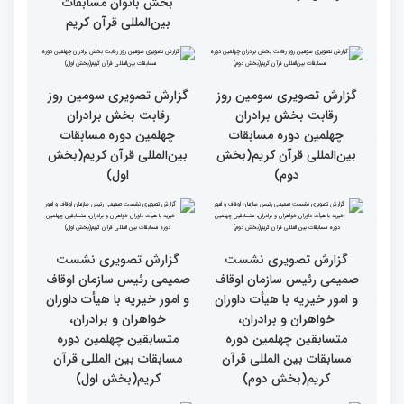
گزارش تصویری حضور
گزارش تصویری حضور
پررنگ کودکان و نوجوانان در
اصحاب رسانه درچهلمین
چهلمین دوره مسابقات بین
دوره مسابقات بین المللی
المللی قرآن کریم(بخش
قران کریم (بخش دوم)
اول)
گزارش تصویری حضور
قاری نیجریایی: نوجوانان
اصحاب رسانه درچهلمین
جهان عمل به قرآن را
دوره مسابقات بین المللی
سرلوحه امور خود قرار دهند
قران کریم (بخش اول)
کتاب قرآن با قلب ما مرتبط
جزئیات سومین روز رقابت
و قابل توصیف نیست
بخش بانوان مسابقات
بین‌المللی قرآن کریم