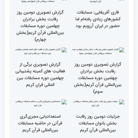
همه باید قرآنی و اهل قرآن
دومین محفل انس با قرآن
شویم/ ایران بیش از
ویژه بانوان در فرهنگسرای
کشورهای دیگر دغدغه مردم
امید برگزار شد
فلسطین را دارد
انس با قرآن چراغ راه
کسب موفقیت‌های متعدد
رسیدن به سرمنزل مقصود
در زندگی یکی از تأثیرات
است
انس با قرآن است
قرائت قرآن برای هر
انس با قرآن در روابط
مسلمان باید اولین اولویت
اجتماعی افراد تأثیرگذار است
باشد
قاری آفریقایی: مسابقات
گزارش تصویری دومین روز