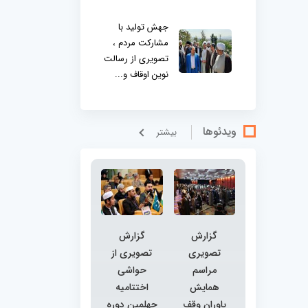
جهش تولید با
مشارکت مردم ،
تصویری از رسالت
نوین اوقاف و...
ویدئوها
بيشتر
گزارش
گزارش
تصویری
تصویری از
مراسم
حواشی
همایش
اختتامیه
یاوران وقف
چهلمین دوره