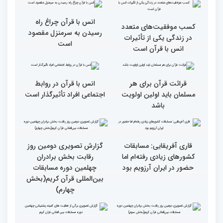
همه باید قرآنی و اهل قرآن
دومین محفل انس با قرآن
شویم/ ایران بیش از
ویژه بانوان در فرهنگسرای
کشورهای دیگر دغدغه مردم
امید برگزار شد
فلسطین را دارد
انس با قرآن چراغ راه
کسب موفقیت‌های متعدد
رسیدن به سرمنزل مقصود
در زندگی یکی از تأثیرات
است
انس با قرآن است
قرائت قرآن برای هر
انس با قرآن در روابط
مسلمان باید اولین اولویت
اجتماعی افراد تأثیرگذار است
باشد
قاری آفریقایی: مسابقات
گزارش تصویری دومین روز
کشورهای زیادی رفته‌ام اما
رقابت بخش برادران