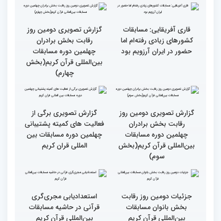
است
انس با قرآن است
قرائت قرآن برای هر
انس با قرآن در روابط
مسلمان باید اولین اولویت
اجتماعی افراد تأثیرگذار است
باشد
قاری آفریقایی: مسابقات
گزارش تصویری دومین روز
کشورهای زیادی رفته‌ام اما
رقابت بخش برادران
حضور در ایران آرزویم بود
چهلمین دوره مسابقات
بین‌المللی قرآن کریم(بخش
چهارم)
گزارش تصویری دومین روز
گزارش تصویری برگی از
رقابت بخش برادران
فعالیت های کمیته پشتیبانی
چهلمین دوره مسابقات
چهلمین دوره مسابقات بین
بین‌المللی قرآن کریم(بخش
المللی قران کریم