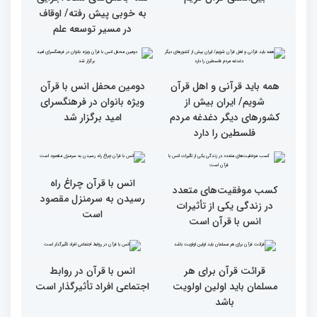
آیات منتخب/ حاشیه های
سومین روز مسابقات قرآن
جزئیات سومین روز رقابت
فرآیند اجرایی و فنی
بخش برادران مسابقات
مسابقات قرآن با مساعدت
بین‌المللی قرآن کریم
همه بخش‌های ستاد اجرایی
به خوبی پیش رفته/ اوقاف
در مسیر توسعه علم
همه باید قرآنی و اهل قرآن
دومین محفل انس با قرآن
شویم/ ایران بیش از
ویژه بانوان در فرهنگسرای
کشورهای دیگر دغدغه مردم
امید برگزار شد
فلسطین را دارد
انس با قرآن چراغ راه
کسب موفقیت‌های متعدد
رسیدن به سرمنزل مقصود
در زندگی یکی از تأثیرات