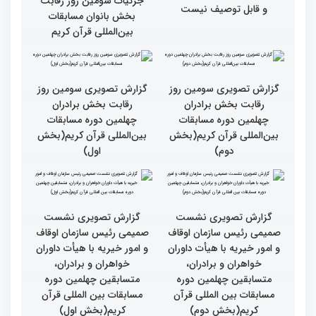
گزارش تصویری حضور
قاری نیجریایی: نوجوانان
اصحاب رسانه درچهلمین
جهان عمل به قرآن را
دوره مسابقات بین المللی
سرلوحه امور خود قرار دهند
قران کریم (بخش اول)
کتاب قرآن با قلب ما مرتبط
جزئیات سومین روز رقابت
و قابل توصیف نیست
بخش بانوان مسابقات
بین‌المللی قرآن کریم
گزارش تصویری سومین روز
گزارش تصویری سومین روز
رقابت بخش برادران
رقابت بخش برادران
چهلمین دوره مسابقات
چهلمین دوره مسابقات
بین‌المللی قرآن کریم(بخش
بین‌المللی قرآن کریم(بخش
دوم)
اول)