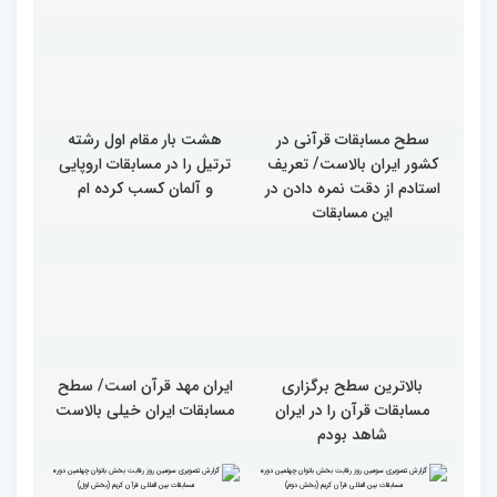
قاریان و حافظان فینالیست‌
پایان رقابت بانوان در
در چهلمین دوره مسابقات
چهلمین دوره مسابقات بین
بین‌المللی قرآن معرفی
المللی قرآن/نگاهی به
شدند
چهارمین روز از رقابت
متسابقان
سطح مسابقات قرآنی در
هشت بار مقام اول رشته
کشور ایران بالاست/ تعریف
ترتیل را در مسابقات اروپایی
استادم از دقت نمره دادن در
و آلمان کسب کرده ام
این مسابقات