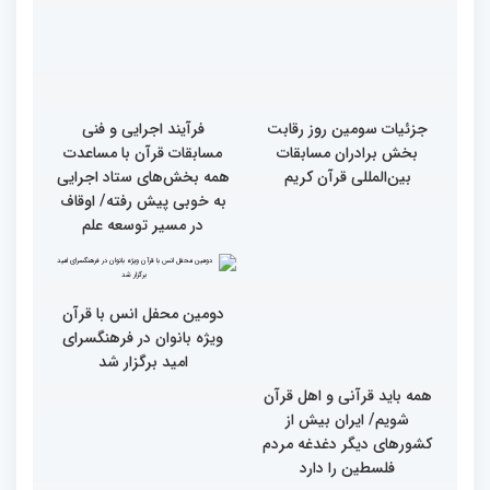
گزارش تصویری بازدید
از ابتهال‌خوانی بداهه در
متسابقین چهلمین دوره
دیدار متسابقان با
مسابقات بین المللی قرآن
دکترخاموشی تا خوشنویسی
کریم از حسینیه جماران
آیات منتخب/ حاشیه های
سومین روز مسابقات قرآن
جزئیات سومین روز رقابت
فرآیند اجرایی و فنی
بخش برادران مسابقات
مسابقات قرآن با مساعدت
بین‌المللی قرآن کریم
همه بخش‌های ستاد اجرایی
به خوبی پیش رفته/ اوقاف
در مسیر توسعه علم
دومین محفل انس با قرآن