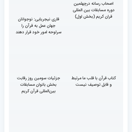
چهلمین دوره مسابقات بین
دوره مسابقات بین المللی
المللی قرآن کریم(بخش
قران کریم (بخش دوم)
اول)
گزارش تصویری حضور
اصحاب رسانه درچهلمین
دوره مسابقات بین المللی
قران کریم (بخش اول)
قاری نیجریایی: نوجوانان
جهان عمل به قرآن را
سرلوحه امور خود قرار دهند
کتاب قرآن با قلب ما مرتبط
جزئیات سومین روز رقابت
و قابل توصیف نیست
بخش بانوان مسابقات