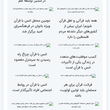
جزئیات سومین روز رقابت
فرآیند اجرایی و فنی
بخش برادران مسابقات
مسابقات قرآن با مساعدت
بین‌المللی قرآن کریم
همه بخش‌های ستاد اجرایی
به خوبی پیش رفته/ اوقاف
در مسیر توسعه علم
همه باید قرآنی و اهل قرآن
دومین محفل انس با قرآن
شویم/ ایران بیش از
ویژه بانوان در فرهنگسرای
کشورهای دیگر دغدغه مردم
امید برگزار شد
فلسطین را دارد
انس با قرآن چراغ راه
کسب موفقیت‌های متعدد
رسیدن به سرمنزل مقصود
در زندگی یکی از تأثیرات
است
انس با قرآن است