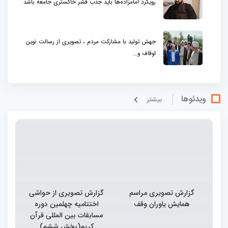
رویکرد امامزاده‌ها باید جذب قشر خاکستری جامعه باشد
جهش تولید با مشارکت مردم ، تصویری از رسالت نوین
اوقاف و...
ویدئوها
بيشتر
گزارش تصویری مراسم
گزارش تصویری از حواشی
همایش یاوران وقف
اختتامیه چهلمین دوره
مسابقات بین المللی قرآن
کریم(بخش ششم)