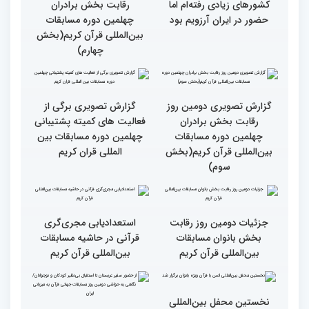
است
انس با قرآن است
قرائت قرآن برای هر
انس با قرآن در روابط
مسلمان باید اولین اولویت
اجتماعی افراد تأثیرگذار است
باشد
قاری آفریقایی: مسابقات
گزارش تصویری دومین روز
کشورهای زیادی رفته‌ام اما
رقابت بخش برادران
حضور در ایران آرزویم بود
چهلمین دوره مسابقات
بین‌المللی قرآن کریم(بخش
چهارم)
گزارش تصویری دومین روز
گزارش تصویری برگی از
رقابت بخش برادران
فعالیت های کمیته پشتیبانی
چهلمین دوره مسابقات
چهلمین دوره مسابقات بین
بین‌المللی قرآن کریم(بخش
المللی قران کریم