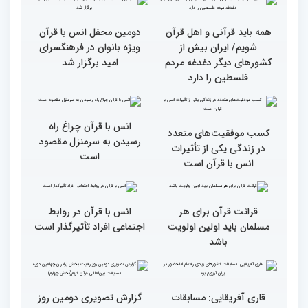
آیات منتخب/ حاشیه های
سومین روز مسابقات قرآن
جزئیات سومین روز رقابت
فرآیند اجرایی و فنی
بخش برادران مسابقات
مسابقات قرآن با مساعدت
بین‌المللی قرآن کریم
همه بخش‌های ستاد اجرایی
به خوبی پیش رفته/ اوقاف
در مسیر توسعه علم
همه باید قرآنی و اهل قرآن
دومین محفل انس با قرآن
شویم/ ایران بیش از
ویژه بانوان در فرهنگسرای
کشورهای دیگر دغدغه مردم
امید برگزار شد
فلسطین را دارد
انس با قرآن چراغ راه
کسب موفقیت‌های متعدد
رسیدن به سرمنزل مقصود
در زندگی یکی از تأثیرات