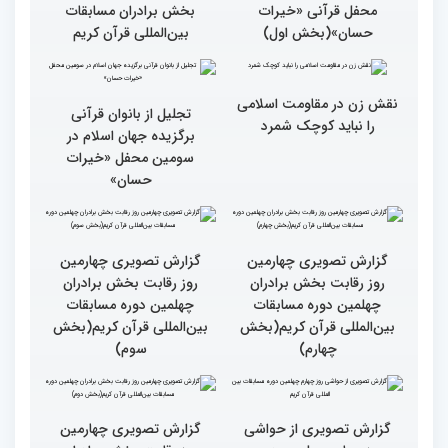
ایران است
گزارش تصویری سومین
گزارش تصویری سومین
محفل قرآنی «خیرات
محفل قرآنی «خیرات
حسان»(بخش سوم)
حسان»(بخش دوم)
گزارش تصویری سومین
جزئیات پنجمین روز رقابت
محفل قرآنی «خیرات
بخش برادران مسابقات
حسان»(بخش اول)
بین‌المللی قرآن کریم
نقش زن در مقاومت اسلامی
تجلیل از بانوان قرآنی
را نباید کوچک شمرد
برگزیده جهان اسلام در
سومین محفل «خیرات
حسان»