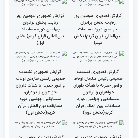
گزارش تصویری حضور
قاری نیجریایی: نوجوانان
اصحاب رسانه درچهلمین
جهان عمل به قرآن را
دوره مسابقات بین المللی
سرلوحه امور خود قرار دهند
قران کریم (بخش اول)
کتاب قرآن با قلب ما مرتبط
جزئیات سومین روز رقابت
و قابل توصیف نیست
بخش بانوان مسابقات
بین‌المللی قرآن کریم
گزارش تصویری سومین روز
گزارش تصویری سومین روز
رقابت بخش برادران
رقابت بخش برادران
چهلمین دوره مسابقات
چهلمین دوره مسابقات
بین‌المللی قرآن کریم(بخش
بین‌المللی قرآن کریم(بخش
دوم)
اول)