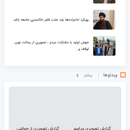
رویکرد امامزاده‌ها باید جذب قشر خاکستری جامعه باشد
جهش تولید با مشارکت مردم ، تصویری از رسالت نوین
اوقاف و...
ویدئوها
بيشتر
گزارش تصویری مراسم
گزارش تصویری از حواشی