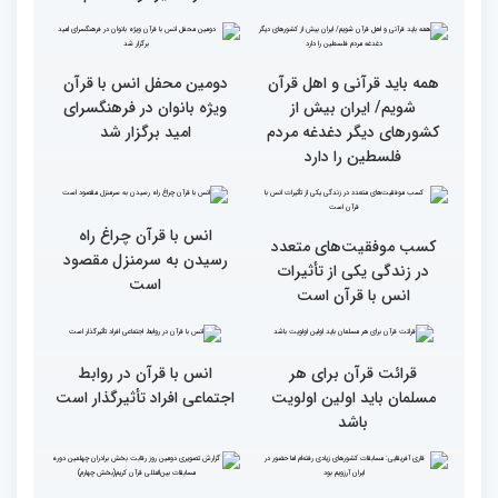
قرآن کریم (بخش دوم)
قرآن کریم (بخش اول)
گزارش تصویری بازدید
از ابتهال‌خوانی بداهه در
متسابقین چهلمین دوره
دیدار متسابقان با
مسابقات بین المللی قرآن
دکترخاموشی تا خوشنویسی
کریم از حسینیه جماران
آیات منتخب/ حاشیه های
سومین روز مسابقات قرآن
جزئیات سومین روز رقابت
فرآیند اجرایی و فنی
بخش برادران مسابقات
مسابقات قرآن با مساعدت
بین‌المللی قرآن کریم
همه بخش‌های ستاد اجرایی
به خوبی پیش رفته/ اوقاف
در مسیر توسعه علم