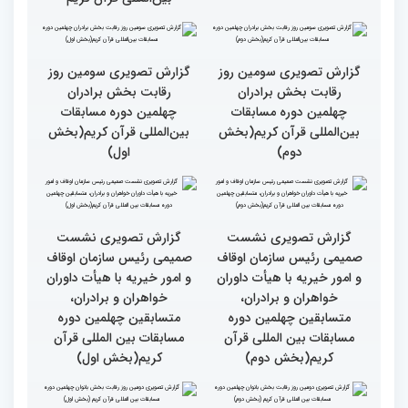
گزارش تصویری حضور
گزارش تصویری حضور
پررنگ کودکان و نوجوانان در
اصحاب رسانه درچهلمین
چهلمین دوره مسابقات بین
دوره مسابقات بین المللی
المللی قرآن کریم(بخش
قران کریم (بخش دوم)
اول)
گزارش تصویری حضور
قاری نیجریایی: نوجوانان
اصحاب رسانه درچهلمین
جهان عمل به قرآن را
دوره مسابقات بین المللی
سرلوحه امور خود قرار دهند
قران کریم (بخش اول)
کتاب قرآن با قلب ما مرتبط
جزئیات سومین روز رقابت
و قابل توصیف نیست
بخش بانوان مسابقات
بین‌المللی قرآن کریم