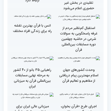
گزارش تصویری بازدید
جزئیات دومین روز رقابت
متسابقین چهلمین دوره
بخش برادران مسابقات
مسابقات بین المللی قرآن
بین‌المللی قرآن کریم
کریم از باغ موزه دفاع
مقدس(بخش اول)
گزارش تصویری اولین روز
گزارش تصویری اولین روز
رقابت بخش بانوان چهلمین
رقابت بخش بانوان چهلمین
دوره مسابقات بین المللی
دوره مسابقات بین المللی
قرآن کریم (بخش دوم)
قرآن کریم (بخش اول)
محتوای قرآن با نظامات
سوم اسفند، نتایج مرحله
غیبی موثر بر زندگی افراد
نهایی جشنواره تلاوت‌های
ارتباط دارد
تقلیدی در بخش غیر
حضوری اعلام می‌شود