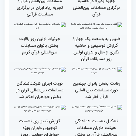
انس با قرآن بهترین نقشه
استقبال کم‌نظیر مردم از
راه برای زندگی افراد مختلف
غرفه پاسخگویی به سوالات
شرعی در حاشیه چهلمین
دوره مسابقات بین‌المللی
قرآن
وحدت کشورهای جهان
راهیابی 35 بانو از 40 کشور
اسلام مهمترین پیام دریافتی
به مرحله نهایی مسابقات
از مفاهیم و تعالیم قرآن
بین‌المللی قرآن به میزبانی
ایران
اجرای طرح «قرآن بخوان،
میزبانی عالی ایران برای
جایزه بگیر» در حاشیه
مسابقات بین‌المللی قرآن/
برگزاری مسابقات بین‌المللی
تجربه زیاد ایران در برگزاری
قرآن
مسابقات قرآنی