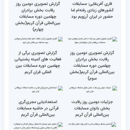
همه باید قرآنی و اهل قرآن
دومین محفل انس با قرآن
شویم/ ایران بیش از
ویژه بانوان در فرهنگسرای
کشورهای دیگر دغدغه مردم
امید برگزار شد
فلسطین را دارد
انس با قرآن چراغ راه
کسب موفقیت‌های متعدد
رسیدن به سرمنزل مقصود
در زندگی یکی از تأثیرات
است
انس با قرآن است
قرائت قرآن برای هر
انس با قرآن در روابط
مسلمان باید اولین اولویت
اجتماعی افراد تأثیرگذار است
باشد
قاری آفریقایی: مسابقات
گزارش تصویری دومین روز
کشورهای زیادی رفته‌ام اما
رقابت بخش برادران
حضور در ایران آرزویم بود
چهلمین دوره مسابقات