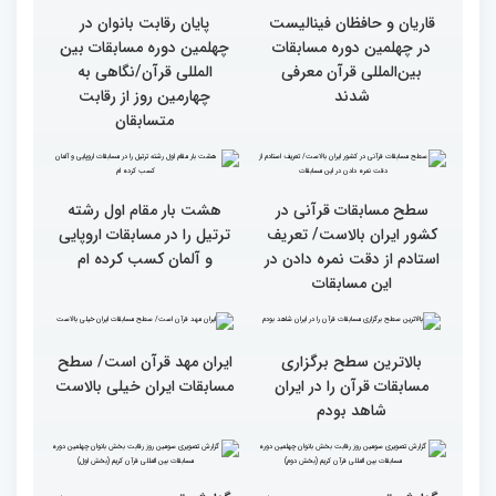
گزارش تصویری چهارمین
سومین محفل انس با قرآن
روز رقابت بخش برادران
ویژه بانوان در آستان مقدس
چهلمین دوره مسابقات
امامزاده حسن (ع) برگزار
بین‌المللی قرآن کریم(بخش
شد
اول)
قاریان و حافظان فینالیست‌
پایان رقابت بانوان در
در چهلمین دوره مسابقات
چهلمین دوره مسابقات بین
بین‌المللی قرآن معرفی
المللی قرآن/نگاهی به
شدند
چهارمین روز از رقابت
متسابقان
سطح مسابقات قرآنی در
هشت بار مقام اول رشته
کشور ایران بالاست/ تعریف
ترتیل را در مسابقات اروپایی
استادم از دقت نمره دادن در
و آلمان کسب کرده ام
این مسابقات