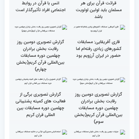
انس با قرآن چراغ راه
کسب موفقیت‌های متعدد
رسیدن به سرمنزل مقصود
در زندگی یکی از تأثیرات
است
انس با قرآن است
قرائت قرآن برای هر
انس با قرآن در روابط
مسلمان باید اولین اولویت
اجتماعی افراد تأثیرگذار است
باشد
قاری آفریقایی: مسابقات
گزارش تصویری دومین روز
کشورهای زیادی رفته‌ام اما
رقابت بخش برادران
حضور در ایران آرزویم بود
چهلمین دوره مسابقات
بین‌المللی قرآن کریم(بخش
چهارم)