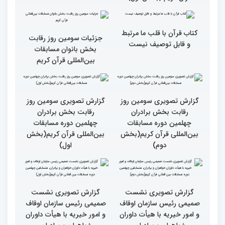
گزارش تصویری حضور
قاری نیجریایی: نوجوانان
اصحاب رسانه درچهلمین
جهان عمل به قرآن را
دوره مسابقات بین المللی
سرلوحه امور خود قرار دهند
قران کریم (بخش اول)
کتاب قرآن با قلب ما مرتبط
جزئیات سومین روز رقابت
و قابل توصیف نیست
بخش بانوان مسابقات
بین‌المللی قرآن کریم
گزارش تصویری سومین روز
گزارش تصویری سومین روز
رقابت بخش برادران
رقابت بخش برادران
چهلمین دوره مسابقات
چهلمین دوره مسابقات
بین‌المللی قرآن کریم(بخش
بین‌المللی قرآن کریم(بخش
دوم)
اول)