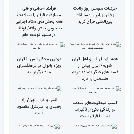
از ابتهال‌خوانی بداهه در
متسابقین چهلمین دوره
دیدار متسابقان با
مسابقات بین المللی قرآن
دکترخاموشی تا خوشنویسی
کریم از حسینیه جماران
آیات منتخب/ حاشیه های
سومین روز مسابقات قرآن
جزئیات سومین روز رقابت
فرآیند اجرایی و فنی
بخش برادران مسابقات
مسابقات قرآن با مساعدت
بین‌المللی قرآن کریم
همه بخش‌های ستاد اجرایی
به خوبی پیش رفته/ اوقاف
در مسیر توسعه علم
همه باید قرآنی و اهل قرآن
دومین محفل انس با قرآن
شویم/ ایران بیش از
ویژه بانوان در فرهنگسرای
کشورهای دیگر دغدغه مردم
امید برگزار شد
فلسطین را دارد