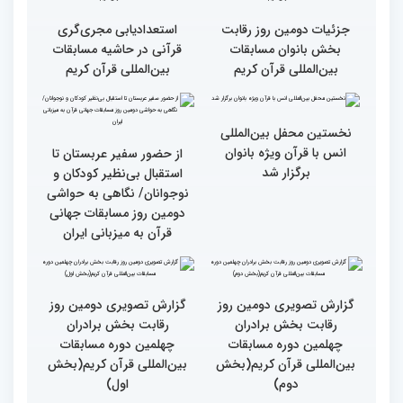
قرائت قرآن برای هر
انس با قرآن در روابط
مسلمان باید اولین اولویت
اجتماعی افراد تأثیرگذار است
باشد
قاری آفریقایی: مسابقات
گزارش تصویری دومین روز
کشورهای زیادی رفته‌ام اما
رقابت بخش برادران
حضور در ایران آرزویم بود
چهلمین دوره مسابقات
بین‌المللی قرآن کریم(بخش
چهارم)
گزارش تصویری دومین روز
گزارش تصویری برگی از
رقابت بخش برادران
فعالیت های کمیته پشتیبانی
چهلمین دوره مسابقات
چهلمین دوره مسابقات بین
بین‌المللی قرآن کریم(بخش
المللی قران کریم
سوم)