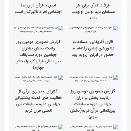
فرآیند اجرایی و فنی
مسابقات قرآن با مساعدت
همه بخش‌های ستاد اجرایی
به خوبی پیش رفته/ اوقاف
جزئیات سومین روز رقابت
در مسیر توسعه علم
بخش برادران مسابقات
بین‌المللی قرآن کریم
همه باید قرآنی و اهل قرآن
دومین محفل انس با قرآن
شویم/ ایران بیش از
ویژه بانوان در فرهنگسرای
کشورهای دیگر دغدغه مردم
امید برگزار شد
فلسطین را دارد
انس با قرآن چراغ راه
کسب موفقیت‌های متعدد
رسیدن به سرمنزل مقصود
در زندگی یکی از تأثیرات
است
انس با قرآن است