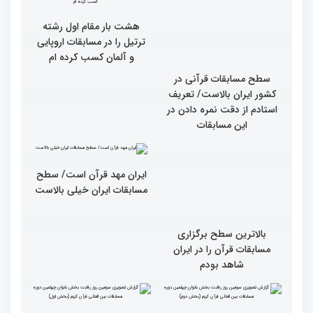
قاریان و حافظان فینالیست‌
پایان رقابت بانوان در
در چهلمین دوره مسابقات
چهلمین دوره مسابقات بین
بین‌المللی قرآن معرفی
المللی قرآن/نگاهی به
شدند
چهارمین روز از رقابت
متسابقان
سطح مسابقات قرآنی در
هشت بار مقام اول رشته
کشور ایران بالاست/ تعریف
ترتیل را در مسابقات اروپایی
استادم از دقت نمره دادن در
و آلمان کسب کرده ام
این مسابقات