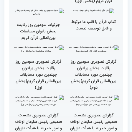
گزارش تصویری حضور
گزارش تصویری حضور
پررنگ کودکان و نوجوانان در
اصحاب رسانه درچهلمین
چهلمین دوره مسابقات بین
دوره مسابقات بین المللی
المللی قرآن کریم(بخش
قران کریم (بخش دوم)
اول)
گزارش تصویری حضور
قاری نیجریایی: نوجوانان
اصحاب رسانه درچهلمین
جهان عمل به قرآن را
دوره مسابقات بین المللی
سرلوحه امور خود قرار دهند
قران کریم (بخش اول)
کتاب قرآن با قلب ما مرتبط
جزئیات سومین روز رقابت
و قابل توصیف نیست
بخش بانوان مسابقات
بین‌المللی قرآن کریم