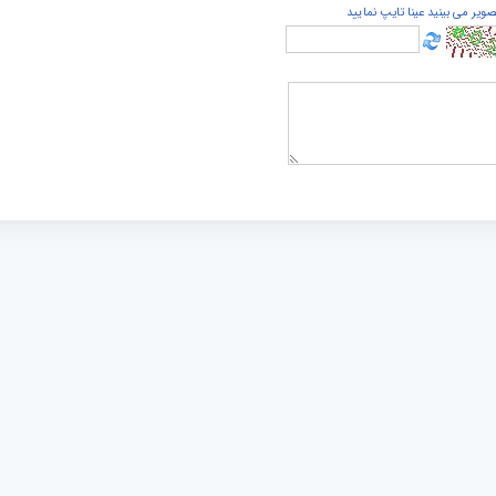
صویر می بینید عینا تایپ نمایید