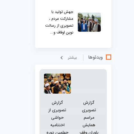
جهش تولید با
مشارکت مردم ،
تصویری از رسالت
نوین اوقاف و...
ویدئوها
بيشتر
گزارش
گزارش
تصویری
تصویری از
مراسم
حواشی
همایش
اختتامیه
یاوران وقف
چهلمین دوره