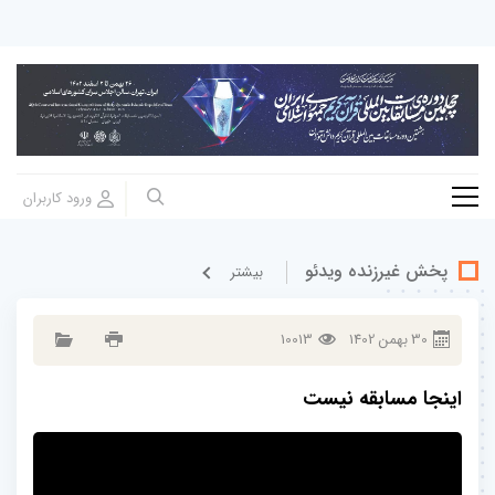
پخش غيرزنده ویدئو
بيشتر
30
بهمن
1402
10013
اینجا مسابقه نیست