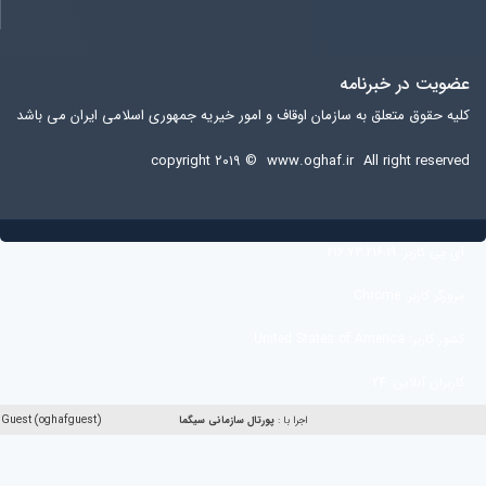
عضویت در خبرنامه
کلیه حقوق متعلق به سازمان اوقاف و امور خیریه جمهوری اسلامی ایران می باشد
copyright ۲۰۱۹ ©
www.oghaf.ir
All right reserved
آی پی کاربر:
216.73.216.19
مرورگر کاربر:
Chrome
کشور کاربر:
United States of America
کاربران آنلاین:
24
Guest (oghafguest)
اجرا با :
پورتال سازمانی
سیگما