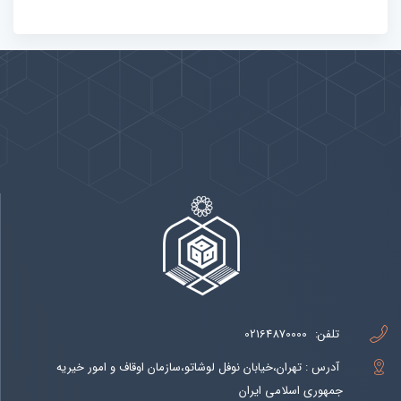
پیوندها
بيشتر
تلفن:
02164870000
آدرس : تهران،خیابان نوفل لوشاتو،سازمان اوقاف و امور خیریه
جمهوری اسلامی ایران