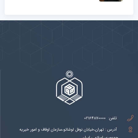
پیوندها
بيشتر
تلفن:
02164870000
آدرس : تهران،خیابان نوفل لوشاتو،سازمان اوقاف و امور خیریه
جمهوری اسلامی ایران