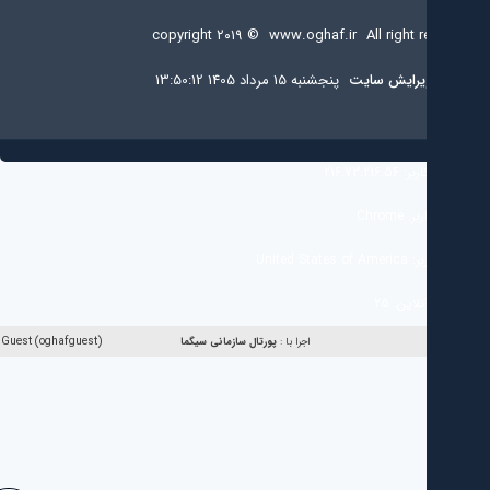
copyright ۲۰۱۹ ©
www.oghaf.ir
All right 
يرايش سایت
پنجشنبه 15 مرداد 1405 13:50:12
ربر:
216.73.216.56
ربر:
Chrome
بر:
United States of America
آنلاین:
25
Guest (oghafguest)
اجرا با :
پورتال سازمانی
سیگما