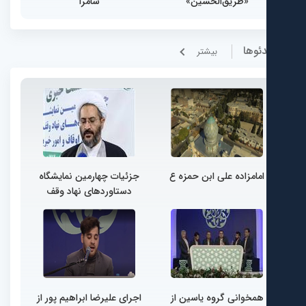
«طریق‌الحسین»
سامرا
ئوها
بيشتر
امامزاده علی ابن حمزه ع
جزئیات چهارمین نمایشگاه
دستاوردهای نهاد وقف
همخوانی گروه یاسین از
اجرای علیرضا ابراهیم پور از