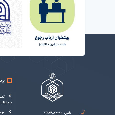
پرب
تمدی
مسابقات..
موق
تلفن:
02164870000