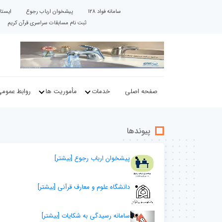
سامانه فواد 128
پیشخوان ارباب رجوع
ایستاد
ثبت نام مسابقات سراسری قرآن کریم
صفحه اصلی
خدمات
مأموریت ها
روابط عموم
پیوندها
پیشخوان ارباب رجوع
[بيشتر]
دانشگاه علوم و معارف قرآنی
[بيشتر]
سامانه رسیدگی به شکایات
[بيشتر]