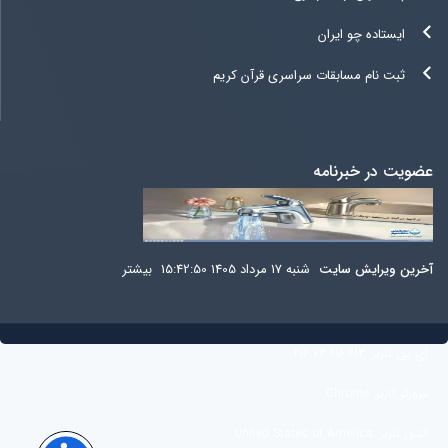
ایستاده چو ایران
ثبت نام مسابقات سراسری قرآن کریم
عضویت در خبرنامه
آخرين ويرايش سایت
شنبه 17 مرداد 1405 15:42:50
بيشتر
آی پی کاربر:
216.73.216.213
مرورگر کاربر:
Chrome
کشور کاربر:
United States of America