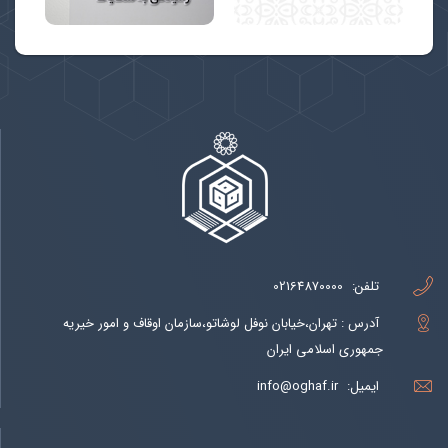
تلفن:
02164870000
آدرس : تهران،خیابان نوفل لوشاتو،سازمان اوقاف و امور خیریه
جمهوری اسلامی ایران
ایمیل:
info@oghaf.ir