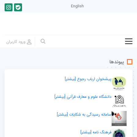
English
پیوندها
پیشخوان ارباب رجوع
[بيشتر]
دانشگاه علوم و معارف قرآنی
[بيشتر]
سامانه رسیدگی به شکایات
[بيشتر]
فرهنگ نامه
[بيشتر]