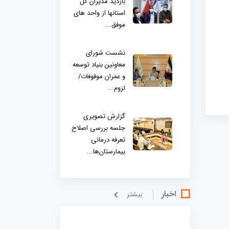
بازدید مدیران کل
استانها از واحد های
موفق...
نشست شورای
معاونین بنیاد توسعه
و عمران موقوفات/
لزوم...
گزارش تصویری
جلسه بررسی اصلاح
تعرفه درمانی
بیمارستان‌ها...
اخبار
بيشتر