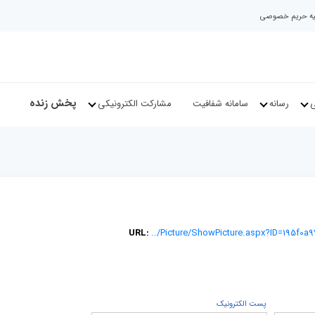
نیه حریم خصوصی
پخش زنده
ی
رسانه
سامانه شفافیت
مشارکت الکترونیکی
URL:
../Picture/ShowPicture.aspx?ID=195f0
پست الكترونيک