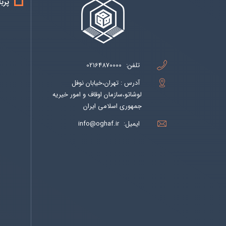
پرب
تلفن:
02164870000
آدرس : تهران،خیابان نوفل
لوشاتو،سازمان اوقاف و امور خیریه
جمهوری اسلامی ایران
ایمیل:
info@oghaf.ir