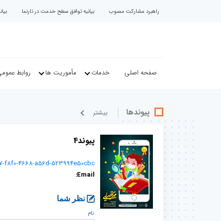
راهبرد مشارکت مصوب
بیانیه توافق سطح خدمت در تارنما
بیا
صفحه اصلی
خدمات
مأموریت ها
روابط عموم
پیوندها
بيشتر
پیوند4
a97-f8f0-4668-a56d-523994e50cbc
Email:
نظر شما
نام