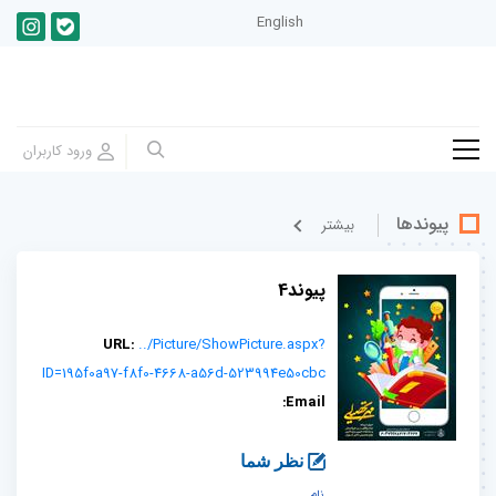
English
پیوندها
بيشتر
پیوند4
URL:
../Picture/ShowPicture.aspx?
ID=195f0a97-f8f0-4668-a56d-523994e50cbc
Email:
نظر شما
نام