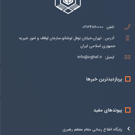
تلفن:
02164870000
آدرس : تهران،خیابان نوفل لوشاتو،سازمان اوقاف و امور خیریه
جمهوری اسلامی ایران
ایمیل:
info@oghaf.ir
پربازدیدترین خبرها
پیوندهای مفید
پایگاه اطلاع رسانی مقام معظم رهبری