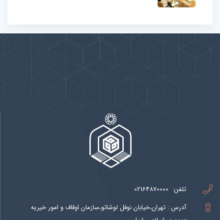
پیوندها
بيشتر
تلفن:
02164870000
آدرس : تهران،خیابان نوفل لوشاتو،سازمان اوقاف و امور خیریه