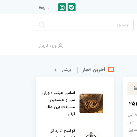
English
آخرین اخبار
بيشتر
اسامی هیئت داوران
سی و هشتمین
مسابقات بین‌المللی
قرآن...
ه این
یشرو
 رقمی ۲۵۲۹ به‌منظور تسهیل
توضیح اداره کل