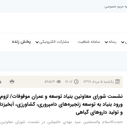
نیه حریم خصوصی
پخش زنده
ی
رسانه
سامانه شفافیت
مشارکت الکترونیکی
يكشنبه
5
مرداد
1399
17:02
59564
نشست شورای معاونین بنیاد توسعه و عمران موقوفات/ لزوم
ورود بنیاد به توسعه زنجیره‌های دامپروری، کشاورزی، آبخیزد
و تولید داروهای گیاهی
حجت‌الاسلام والمسلمین سید مهدی خاموشی در نشست شورای معاونین ب