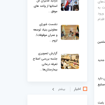
بازدید مدیران کل
‌های
استانها از واحد های
ت به
موفق...
ورود
قدام
نشست شورای
معاونین بنیاد توسعه
و عمران موقوفات/
لزوم...
سلمین
گزارش تصویری
جلسه بررسی اصلاح
 جدید
تعرفه درمانی
بیمارستان‌ها...
 دارد
صنایع
اخبار
بيشتر
 باعث