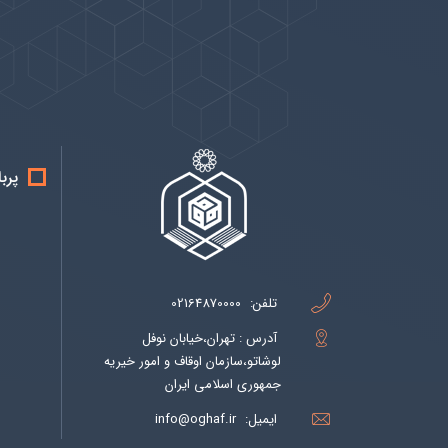
پیوندها
بيشتر
پرب
تلفن:
02164870000
آدرس : تهران،خیابان نوفل
لوشاتو،سازمان اوقاف و امور خیریه
جمهوری اسلامی ایران
ایمیل:
info@oghaf.ir