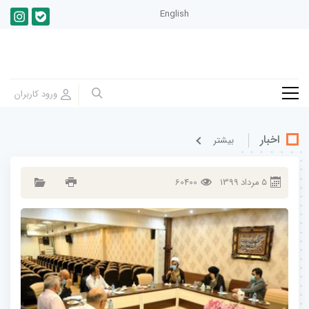
English
اخبار
بيشتر
5
مرداد
1399
60400