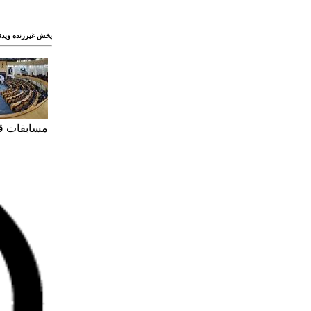
پخش غيرزنده ویدئ
مسابقات ق