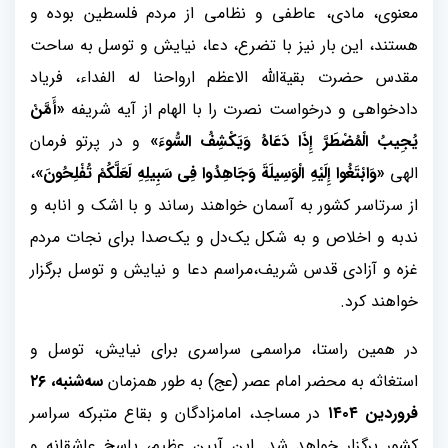
معنوی، مادی، عاطفی و نظامی از مردم فلسطین‌ بوده و
هستند، این بار نیز با تضرع، دعا، نیایش و توسل به ساحت
مقدس حضرت بقیة‌الله الاعظم ارواحنا له الفداء، فریاد
دادخواهی و درخواست نصرت را با الهام از آیه شریفه
«أَمَّنْ
یُجِیبُ الْمُضْطَرَّ إِذَا دَعَاهُ وَیَکْشِفُ السُّوءَ»
و در پرتو فرمان
الهی
«وَابْتَغُوا إِلَیْهِ الْوَسِیلَةَ وَجَاهِدُوا فِی سَبِیلِهِ لَعَلَّکُمْ تُفْلِحُونَ»
،
از سرتاسر کشور به آسمان خواهند رساند و با اشک و انابه و
ندبه و اخلاص و به شکل یک‌دل و یک‌صدا برای نجات مردم
غزه و آزادی قدس شریف،مراسم دعا و نیایش و توسل برگزار
خواهند کرد.
در همین راستا، مراسمی سراسری برای نیایش، توسل و
استغاثه به محضر امام عصر (عج) به طور همزمان
سه‌شنبه، ۲۶
فروردین ۱۴۰۴
در مساجد، امامزادگان و بقاع متبرکه سراسر
کشور برگزار خواهد شد. این آیین عظیم، پاسخ عاشقانه و