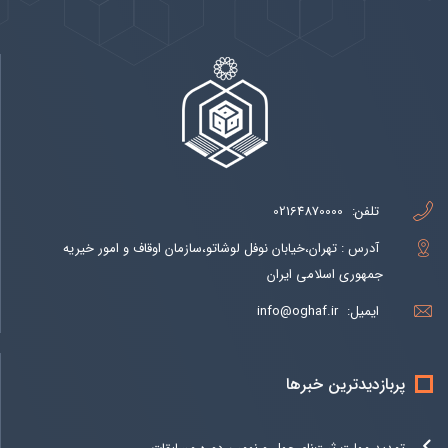
تلفن:
02164870000
آدرس : تهران،خیابان نوفل لوشاتو،سازمان اوقاف و امور خیریه
جمهوری اسلامی ایران
ایمیل:
info@oghaf.ir
پربازدیدترین خبرها