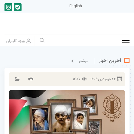
English
آخرین اخبار
بيشتر
24
فروردين
1404
1487