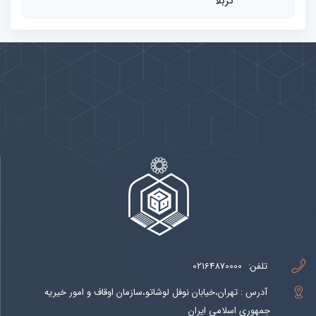
کربلا
پیوندها
بيشتر
تلفن:
02164870000
آدرس : تهران،خیابان نوفل لوشاتو،سازمان اوقاف و امور خیریه
جمهوری اسلامی ایران