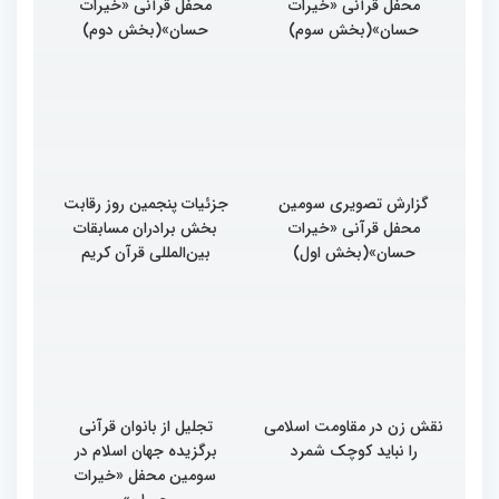
محفل قرآنی «خیرات
محفل قرآنی «خیرات
حسان»(بخش سوم)
حسان»(بخش دوم)
گزارش تصویری سومین
جزئیات پنجمین روز رقابت
محفل قرآنی «خیرات
بخش برادران مسابقات
حسان»(بخش اول)
بین‌المللی قرآن کریم
نقش زن در مقاومت اسلامی
تجلیل از بانوان قرآنی
را نباید کوچک شمرد
برگزیده جهان اسلام در
سومین محفل «خیرات