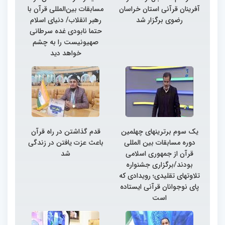
آفرینان قرآنی استان خراسان
مسابقات بین‌المللی قرآن با
رضوی برگزار شد
رهبر انقلاب/ دنیای اسلام
حتما نابودی غده سرطانی
صهیونیست را به چشم
خواهد دید
یک سوم برترینهای چهلمین
قدم گذاشتن در راه قرآن
دوره مسابقات بین المللی
باعث عزت یافتن در زندگی
قرآن از جمهوری اسلامی
شد
بودند/برگزاری جشنواره
تلاوتهای تقلیدی؛ رویدادی که
پای نوجوانان قرآنی ایستاده
است