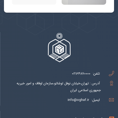
تلفن:
02164870000
آدرس : تهران،خیابان نوفل لوشاتو،سازمان اوقاف و امور خیریه
جمهوری اسلامی ایران
ایمیل:
info@oghaf.ir