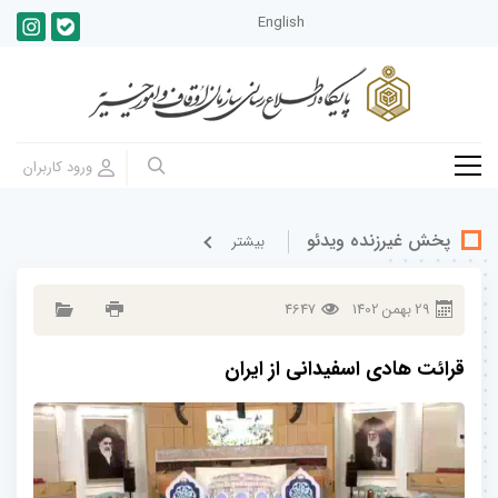
English
پخش غيرزنده ویدئو
بيشتر
29
بهمن
1402
4647
قرائت هادی اسفیدانی از ایران