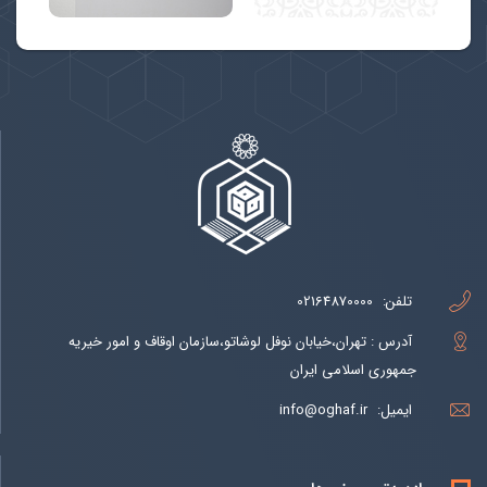
تلفن:
02164870000
آدرس : تهران،خیابان نوفل لوشاتو،سازمان اوقاف و امور خیریه
جمهوری اسلامی ایران
ایمیل:
info@oghaf.ir