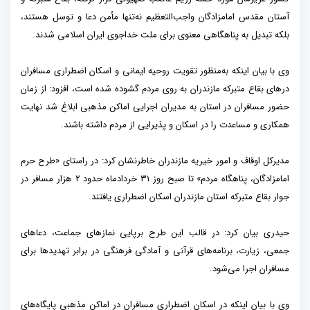
آستان مقدس امامزادگان واجب‌التعظیم نه‌تنها مأمن دعا و توسل هستند،
بلکه تبدیل به پناهگاهی معنوی برای ملت خداجوی ایران اسلامی شدند.
وی با بیان اینکه به‌منظور تقویت روحیه ایمانی و اسکان اضطراری مسافران
درهای بقاع متبرکه مازندران به روی مردم گشوده شده است، افزود: از زمان
حضور مسافران در استان به مدیران اجرایی اماکن مذهبی ابلاغ شد نهایت
همکاری و مساعدت را در اسکان و پذیرایی از مردم داشته باشند.
مدیرکل اوقاف و امور خیریه مازندران خاطرنشان کرد: در راستای «طرح حرم
امامزادگان، پناهگاه مردم» تا صبح روز ۳۱ خردادماه حدود ۲ هزار مسافر در
جوار بقاع متبرکه استان مازندران اسکان اضطراری یافتند.
حیدری بیان کرد: در قالب این طرح برپایی نمازهای جماعت، دعاهای
جمعی، زیارت، برنامه‌های قرآنی و آمادگی فرهنگی در برابر تهدیدها برای
مسافران اجرا می‌شود.
وی با بیان اینکه در اسکان اضطراری مسافران در اماکن مذهبی پایگاه‌های