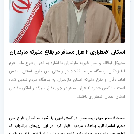
اسکان اضطراری ۲ هزار مسافر در بقاع متبرکه مازندران
مدیرکل اوقاف و امور خیریه مازندران با اشاره به اجرای طرح ملی حرم
امامزادگان، پناهگاه مردم، گفت: در راستای این طرح آستان مقدس
امامزادگان و بقاع متبرکه استان مازندران به پناهگاه مردم تبدیل شده
است و تاکنون حدود ۲ هزار مسافر در جوار بقاع متبرکه و اماکن مذهبی
استان اسکان اضطراری یافتند.
حجت‌الاسلام حیدری‌جناسمی در گفت‌وگویی با اشاره به اجرای طرح ملی
«حرم امامزادگان، پناهگاه مردم» اظهار کرد: در این روزهای پرالتهاب که
کشور عزیزمان مورد حمله رژیم غاصب صهیونی قرار گرفته، بقاع متبرکه و