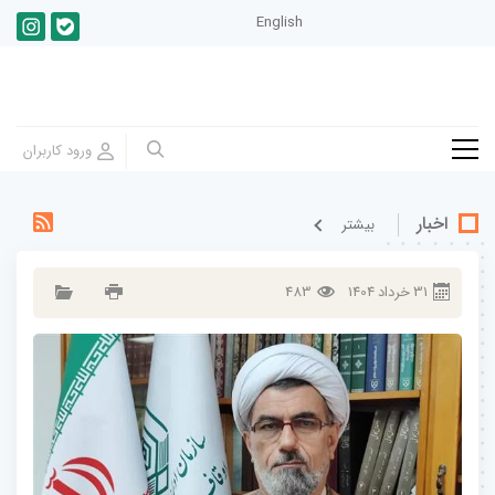
English
اخبار
بيشتر
31
خرداد
1404
483