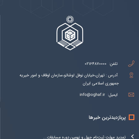
تلفن:
02164870000
آدرس : تهران،خیابان نوفل لوشاتو،سازمان اوقاف و امور خیریه
جمهوری اسلامی ایران
ایمیل:
info@oghaf.ir
پربازدیدترین خبرها
تمدید مهلت ثبت‌نام چهل و نهمین دوره مسابقات...