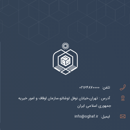
پیوندها
بيشتر
تلفن:
02164870000
آدرس : تهران،خیابان نوفل لوشاتو،سازمان اوقاف و امور خیریه
جمهوری اسلامی ایران
ایمیل:
info@oghaf.ir