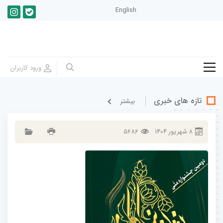
English
تازه های خبری
بيشتر
8
شهريور
1404
5686