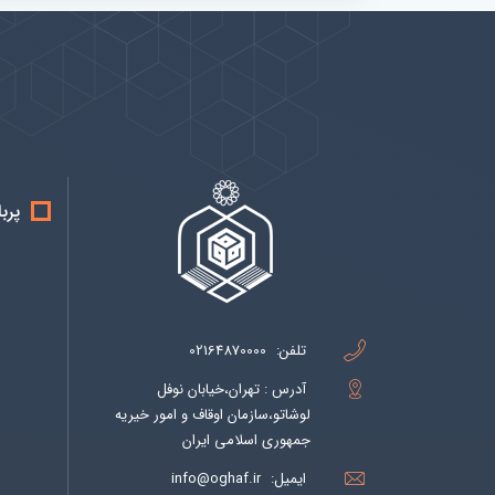
پیوندها
بيشتر
پرب
تلفن:
02164870000
آدرس : تهران،خیابان نوفل
لوشاتو،سازمان اوقاف و امور خیریه
جمهوری اسلامی ایران
ایمیل:
info@oghaf.ir