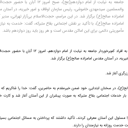
جامعه به نیابت از امام دوازدهم(عج)، صبح امروز ۱۲ آبان با حض
والمسلمین سیدمهدی خاموشی، رئیس سازمان اوقاف و امور خیریه، در آستان 
امامزاده صالح(ع) برگزار شد. در این مراسم، حجت‌الاسلام بی‌آزار تهرانی، مدیر 
امامزاده صالح(ع)، با تأکید بر نقش اجتماعی بقاع متبرکه، گفت: خدمت به نیاز
مأموریتی دائمی برای این اماکن مقدس است و هر روز باید روز دوازدهم باشد.
هشتمین مراسم ملی طرح «قرار دوازدهم» با هدف خدمت به افراد کم‌برخوردار جامعه به نیابت از امام دوازدهم، امروز
یه، در آستان مقدس امامزاده صالح(ع) برگزار شد.
زرگری آغاز شد.
صالح(ع)، در سخنان ابتدایی خود ضمن خیرمقدم به حاضرین، گفت: خدا را شاکریم که 
 بار خدمات اجتماعی بقاع متبرکه به صورت پیشران از این آستان آغاز شد و کارت 
انب را مسئول این آستان معرفی کردند، تأکید داشتند که پرداختن به مسائل اجتماعی بسیا
خدمت روزانه به نیازمندان را دارند.