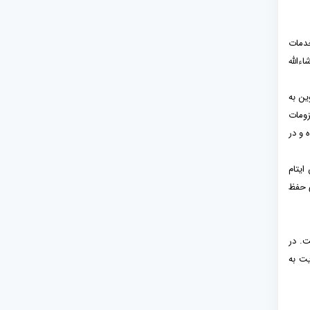
های معیشتی، خدمات
ءالله
ین به
 خوراکی، ۲۴ رأس گوسفند ذبح شده، ۳۱۳ بسته ملزومات
تومان جمع‌آوری شده و در
د تومان برای مسکن ایتام
ز بقاع به مرکزی برای حفظ
ده است. در
ویت به